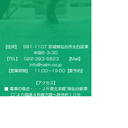
【住所】
981-1107
宮城県仙台市太白区東
中田6-3-30
【TEL】
022-393-6923
【Mail】
info@calm-co.jp
【営業時間】 11:00～19:00【要予約】
【アクセス】
■ 電車の場合・・・ＪＲ東北本線“南仙台駅東
口”より国道４号線方面へ徒歩約１０分
■ 自動車の場合・・・長町ＩＣから国道４号線
を名取方面へ約５分​